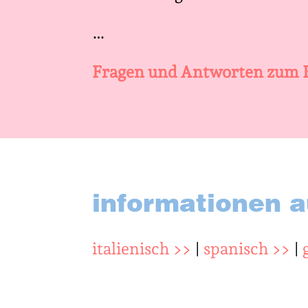
…
Fragen und Antworten zum B
informationen a
italienisch >>
|
spanisch >>
|