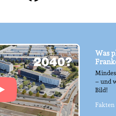
Was pl
Frank
Mindest
– und w
Bild!
Fakten