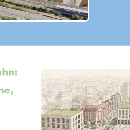
ahn:
me,