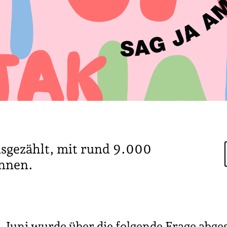
usgezählt, mit rund 9.000
nnen.
 Juni wurde über die folgende Frage abge