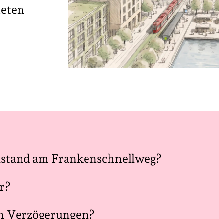
teten
llstand am Frankenschnellweg?
r?
en Verzögerungen?