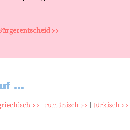
ürgerentscheid >>
uf …
griechisch >>
|
rumänisch >>
|
türkisch >>